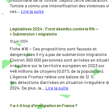
Tunisie a connu une intensification des violences v
ces…
Lire la suite
:
L
e
Législatives 2024 : Front désinfox contre le RN —
s
« Submersion » migratoire
«
10 juin 2024
Fiche #16 — Ces propositions sont fausses et
A
dangereuses Il n’y a pas de submersion migratoire
f
Environ 300 000 personnes sont arrivées en situat
r
irrégulière sur le territoire européen en 2023 sur
i
448 millions de citoyens (0,07% de la population).
c
L’Agence Frontex relève une baisse de 12 %
a
des détections d’arrivées en situation irrégulière 
i
2024. De plus, la…
Lire la suite
n
:
s
L
i
é
Y a-t-il trop d’immigration en France ?
l