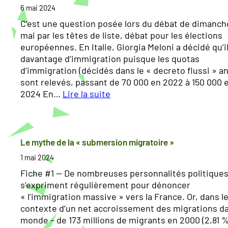
g
l
6 mai 2024
i
é
C’est une question posée lors du débat de dimanch
s
g
mai par les têtes de liste, débat pour les élections
l
a
européennes. En Italie, Giorgia Meloni a décidé qu’il
a
u
davantage d’immigration puisque les quotas
t
x
d’immigration (décidés dans le « decreto flussi » a
i
sont relevés, passant de 70 000 en 2022 à 150 000 
v
»
2024 En…
Lire la suite
e
e
:
s
n
Y
2
v
a
0
a
-
Le mythe de la « submersion migratoire »
2
h
t
4
i
1 mai 2024
-
:
s
Fiche #1 — De nombreuses personnalités politique
i
F
s
s’expriment régulièrement pour dénoncer
l
r
e
« l’immigration massive » vers la France. Or, dans l
t
o
n
contexte d’un net accroissement des migrations da
r
n
t
monde – de 173 millions de migrants en 2000 (2,81 
o
t
-