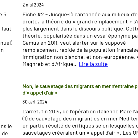
5
e
2 mai 2024
:
r
e 5
Fiche #2 – Jusque-là cantonnée aux milieux d’
u
s
droite, la théorie du « grand remplacement » s’
n
i
 faut
plus largement dans le discours politique. Cett
e
o
théorie, popularisée dans un essai éponyme p
«
n
nnuel)
Camus en 2011, veut alerter sur le supposé
c
m
en
remplacement rapide de la population français
r
i
immigration non blanche, et non-européenne,
i
g
Maghreb et d’Afrique…
Lire la suite
s
r
:
e
a
L
m
t
e
Non, le sauvetage des migrants en mer n’entraîne 
i
o
m
d’« appel d’air »
g
i
y
r
30 avril 2024
r
s
t
a
e
L’arrêt, fin 2014, de l’opération italienne Mare
h
t
(1) de sauvetage des migrant·es en mer Médite
e
e
o
en partie résulté de critiques selon lesquelles 
ns le
d
i
sauvetages créeraient un « appel d’air ». Les O
% de
u
r