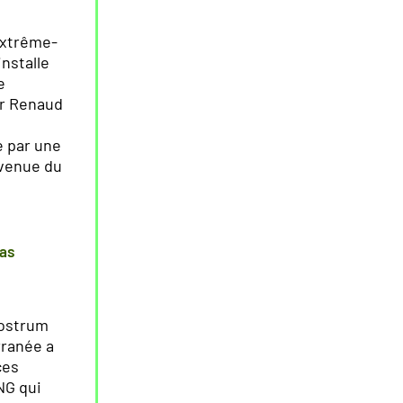
extrême-
installe
e
ar Renaud
e par une
 venue du
pas
 Nostrum
rranée a
ces
NG qui