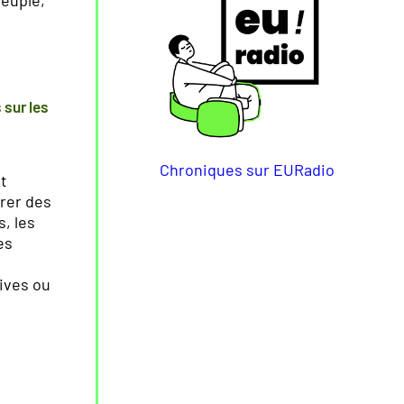
 sur les
Chroniques sur EURadio
t
irer des
, les
es
ives ou