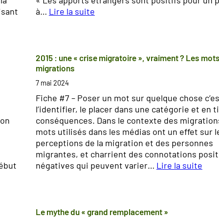
isant
à…
Lire la suite
:
L
e
s
2015 : une « crise migratoire », vraiment ? Les mots
e
migrations
n
7 mai 2024
t
Fiche #7 – Poser un mot sur quelque chose c’es
i
l’identifier, le placer dans une catégorie et en t
m
ion
conséquences. Dans le contexte des migrations
e
mots utilisés dans les médias ont un effet sur l
n
perceptions de la migration et des personnes
t
migrantes, et charrient des connotations posit
d
début
négatives qui peuvent varier…
Lire la suite
e
:
s
2
u
0
b
1
Le mythe du « grand remplacement »
m