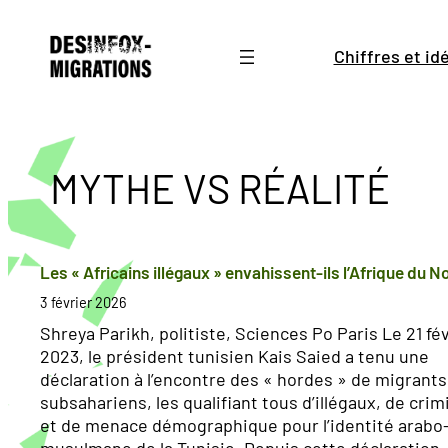
Aller
au
Chiffres et i
contenu
MYTHE VS RÉALITÉ
Les « Africains illégaux » envahissent-ils l’Afrique du N
3 février 2026
Shreya Parikh, politiste, Sciences Po Paris Le 21 fé
2023, le président tunisien Kais Saied a tenu une
déclaration à l’encontre des « hordes » de migrants
subsahariens, les qualifiant tous d’illégaux, de crim
et de menace démographique pour l’identité arabo
musulmane de la Tunisie. Depuis cette déclaration, 