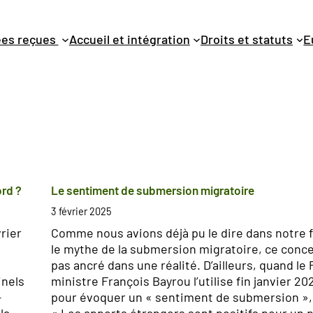
dées reçues
Accueil et intégration
Droits et statuts
E
ord ?
Le sentiment de submersion migratoire
3 février 2025
vrier
Comme nous avions déjà pu le dire dans notre f
le mythe de la submersion migratoire, ce conce
pas ancré dans une réalité. D’ailleurs, quand le
inels
ministre François Bayrou l’utilise fin janvier 202
-
pour évoquer un « sentiment de submersion », il
la
« Les apports étrangers sont positifs pour un 