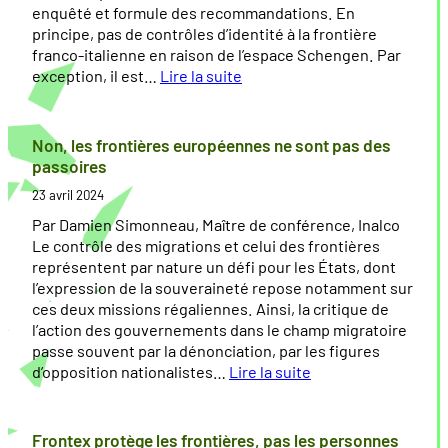
r
n
?
u
enquêté et formule des recommandations. En
o
t
r
principe, pas de contrôles d’identité à la frontière
n
i
o
franco-italienne en raison de l’espace Schengen. Par
t
è
p
exception, il est…
Lire la suite
i
r
e
:
è
e
«
E
r
s
n
Non, les frontières européennes ne sont pas des
e
i
p
q
passoires
s
n
a
u
23 avril 2024
t
s
ê
é
s
t
Par Damien Simonneau, Maître de conférence, Inalco
r
o
e
Le contrôle des migrations et celui des frontières
i
i
s
représentent par nature un défi pour les États, dont
e
r
u
l’expression de la souveraineté repose notamment sur
u
e
r
ces deux missions régaliennes. Ainsi, la critique de
r
l’action des gouvernements dans le champ migratoire
e
»
l
passe souvent par la dénonciation, par les figures
s
a
d’opposition nationalistes…
Lire la suite
d
:
:
a
l
p
N
n
’
r
o
Frontex protège les frontières, pas les personnes