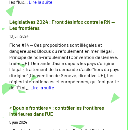
les flux…
Lire la suite
:
“
P
Législatives 2024 : Front désinfox contre le RN —
o
Les frontières
u
10 juin 2024
r
q
Fiche #14 — Ces propositions sont illégales et
u
dangereuses Blocus ou refoulement en mer Illégal :
o
Principe de non-refoulement (Convention de Genève,
i
traité UE). Demande d’asile depuis les pays d’origine
s
Illégal : Traitement de la demande d’asile “hors du pays
’
d’origine” (Convention de Genève, directive UE). Les
e
règles internationales et européennes, qui font partie
m
de l’État…
Lire la suite
m
:
u
L
r
é
« Double frontière » : contrôler les frontières
e
g
intérieures dans l’UE
r
i
5 juin 2024
”
s
d
l