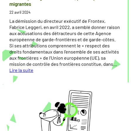
s
U
o
n
migrantes
n
t
,
l
22 avril 2024
i
e
l
’
o
c
e
La démission du directeur exécutif de Frontex,
U
n
t
s
Fabrice Leggeri, en avril 2022, a semblé donner raison
E
e
i
f
aux accusations des détracteurs de cette Agence
u
o
r
européenne de garde-frontières et de garde-côtes.
r
n
o
Si ses attributions comprennent le « respect des
o
d
n
droits fondamentaux dans l’ensemble de ses activités
p
e
t
aux frontières » de l’Union européenne (UE), sa
é
s
i
mission de contrôle des frontières constitue, dans…
e
è
Lire la suite
n
d
r
:
n
r
e
F
e
o
s
r
r
i
e
o
e
t
u
n
n
s
r
t
f
h
o
e
o
u
p
x
r
m
é
p
c
a
e