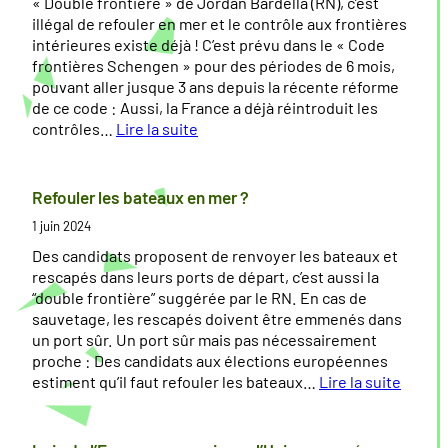
« Double frontière » de Jordan Bardella (RN), c’est
e
a
illégal de refouler en mer et le contrôle aux frontières
D
t
intérieures existe déjà ! C’est prévu dans le « Code
a
i
frontières Schengen » pour des périodes de 6 mois,
m
v
pouvant aller jusque 3 ans depuis la récente réforme
i
e
de ce code : Aussi, la France a déjà réintroduit les
e
s
contrôles…
Lire la suite
n
2
:
S
0
«
i
2
Refouler les bateaux en mer ?
m
4
D
1 juin 2024
o
:
o
n
F
u
Des candidats proposent de renvoyer les bateaux et
n
r
b
rescapés dans leurs ports de départ, c’est aussi la
e
o
l
“double frontière” suggérée par le RN. En cas de
a
n
e
sauvetage, les rescapés doivent être emmenés dans
u
t
f
un port sûr. Un port sûr mais pas nécessairement
r
proche : Des candidats aux élections européennes
d
o
estiment qu’il faut refouler les bateaux…
Lire la suite
é
n
:
s
t
R
i
i
e