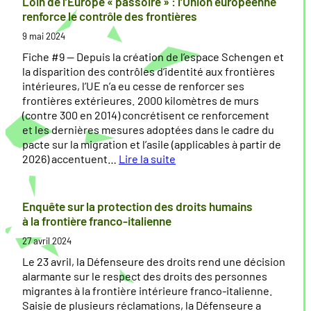
Loin de l’Europe « passoire » : l’Union européenne
n
è
f
renforce le contrôle des frontières
f
r
o
9 mai 2024
o
e
u
x
l
Fiche #9 — Depuis la création de l’espace Schengen et
c
»
e
la disparition des contrôles d’identité aux frontières
o
:
r
intérieures, l’UE n’a eu cesse de renforcer ses
n
c
l
frontières extérieures. 2000 kilomètres de murs
t
o
e
(contre 300 en 2014) concrétisent ce renforcement
r
n
s
et les dernières mesures adoptées dans le cadre du
e
t
b
pacte sur la migration et l’asile (applicables à partir de
l
r
a
2026) accentuent…
Lire la suite
e
ô
t
:
l
e
L
R
e
a
o
Enquête sur la protection des droits humains
N
r
u
i
à la frontière franco-italienne
l
x
n
27 avril 2024
—
e
e
d
L
s
n
e
Le 23 avril, la Défenseure des droits rend une décision
e
f
m
l
alarmante sur le respect des droits des personnes
s
r
e
’
migrantes à la frontière intérieure franco-italienne.
f
o
r
E
Saisie de plusieurs réclamations, la Défenseure a