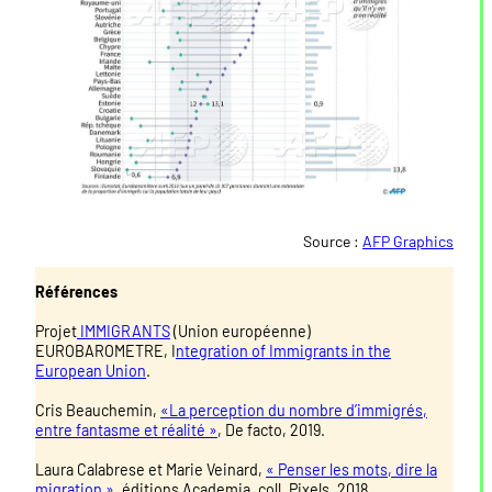
Source :
AFP Graphics
Références
Projet
IMMIGRANTS
(Union européenne)
EUROBAROMETRE, I
ntegration of Immigrants in the
European Union
.
Cris Beauchemin,
«La perception du nombre d’immigrés,
entre fantasme et réalité »
, De facto, 2019.
Laura Calabrese et Marie Veinard,
« Penser les mots, dire la
migration »
, éditions Academia, coll. Pixels, 2018.