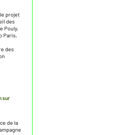
le projet
eil des
e Pouly,
o Paris,
re des
son
m sur
ce de la
 campagne