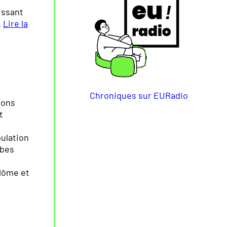
issant
…
Lire la
Chroniques sur EURadio
ions
t
pulation
obes
plôme et