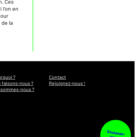
n. Ces
 l’on en
pour
 de la
rquoi ?
Contact
 faisons-nous ?
Rejoignez-nous !
 sommes-nous ?
Soutenez-