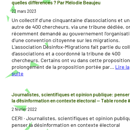
s
quelles différences ? Par Mélodie Beaujeu
ç
i
a
23 mars 2023
n
i
Un collectif d’une cinquantaine d’associations et un
f
s
autre de 400 chercheurs, via une tribune dédiée, o
o
·
récemment demandé au gouvernement l’organisat
r
e
d’une convention citoyenne sur les migrations.
m
s
L’association Désinfox-Migrations fait partie du coll
a
s
d’associations et a coordonné la tribune de 400
t
u
chercheurs. Certains ont vu dans cette proposition
i
r
prolongement de la proposition portée par…
Lire la
o
l
suite
n
e
:
s
s
C
u
q
o
Journalistes, scientifiques et opinion publique: penser
r
u
n
la désinformation en contexte électoral — Table ronde 
e
v
l
2 février 2022
s
e
e
t
CERI · Journalistes, scientifiques et opinion publiq
n
s
i
penser la désinformation en contexte électoral
t
o