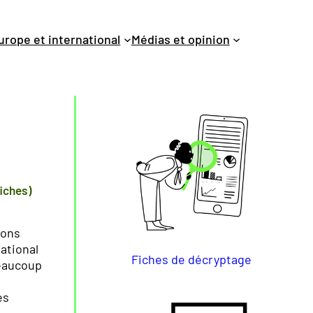
urope et international
Médias et opinion
fiches)
ions
ational
Fiches de décryptage
beaucoup
es