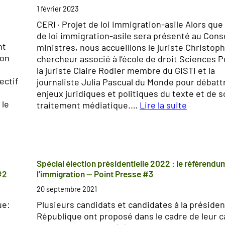
o
4
1 février 2023
p
:
CERI · Projet de loi immigration-asile Alors que 
i
F
de loi immigration-asile sera présenté au Cons
n
r
nt
ministres, nous accueillons le juriste Christoph
i
o
ion
chercheur associé à l’école de droit Sciences P
o
n
la juriste Claire Rodier membre du GISTI et la
n
t
ectif
journaliste Julia Pascual du Monde pour débatt
d
enjeux juridiques et politiques du texte et de 
e
d
 le
traitement médiatique.…
Lire la suite
s
é
:
F
s
P
r
i
r
a
n
o
n
f
j
Spécial élection présidentielle 2022 : le référendu
ç
o
e
#2
l’immigration — Point Presse #3
a
x
t
i
20 septembre 2021
c
d
s
o
ue:
Plusieurs candidats et candidates à la présiden
e
·
n
République ont proposé dans le cadre de leur
l
e
t