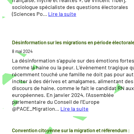
sociologue spécialiste des questions électorales
(Sciences Po…
Lire la suite
:
L
’
o
Désinformation sur les migrations en période électoral
p
8 mai 2024
i
La désinformation s’appuie sur des émotions fortes
n
comme la haine ou la peur. L’événement tragique qu
i
récemment touché une famille ne doit pas pour au
o
inciter à des dérives et amalgames, alimentant des
n
discours de haine, comme le fait le candidat RN aux
d
européennes. En janvier 2024, l’Assemblée
e
parlementaire du Conseil de l’Europe
s
@PACE_Migration…
Lire la suite
F
:
r
D
a
é
Convention citoyenne sur la migration et référendum :
n