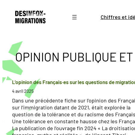
Aller
au
Chiffres et i
contenu
OPINION PUBLIQUE ET
L’opinion des Français·es sur les questions de migratio
4 avril 2025
Dans une précédente fiche sur l’opinion des França
sur l’immigration datant de 2021, était explorée la
question de la tolérance et du racisme des Français
Une tolérance en constante hausse chez les França
La publication de l’ouvrage fin 2024 « La droitisatio
française, mythe et réalités », de Vincent Tiberj,