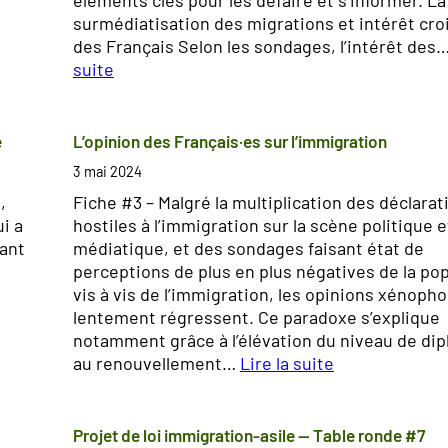
surmédiatisation des migrations et intérêt cro
des Français Selon les sondages, l’intérêt des
suite
:
L
é
e
L’opinion des Français·es sur l’immigration
g
3 mai 2024
i
,
Fiche #3 – Malgré la multiplication des déclarat
s
i a
hostiles à l’immigration sur la scène politique e
l
tant
médiatique, et des sondages faisant état de
a
perceptions de plus en plus négatives de la po
t
vis à vis de l’immigration, les opinions xénoph
i
lentement régressent. Ce paradoxe s’explique
v
notamment grâce à l’élévation du niveau de di
e
au renouvellement…
Lire la suite
s
:
2
L
0
’
Projet de loi immigration-asile — Table ronde #7
2