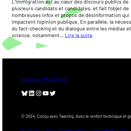
L’immigration est au cœur des discours publics de
i
m
n
plusieurs candidats et candidates, et fait l’objet de
o
i
s
nombreuses infox et propos de désinformation qui
n
g
d
impactent l’opinion publique. En parallèle, la nécess
c
r
e
du fact-checking et du dialogue entre les médias et
i
a
m
science, notamment…
Lire la suite
t
t
i
:
o
i
g
J
y
o
r
o
e
n
a
u
n
s
t
r
n
e
i
n
e
Désinfox-Migrations
n
o
a
s
n
l
u
Bluesky
LinkedIn
Instagram
YouTube
Twitter
p
i
r
é
s
l
r
t
a
i
e
© 2024. Conçu avec Twentig. Avec le renfort technique et 
m
o
s
i
d
,
g
Mentions légales, CGU et politique de confidentialité