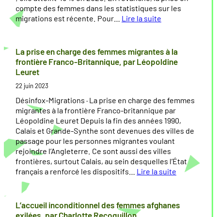
compte des femmes dans les statistiques sur les
migrations est récente. Pour…
Lire la suite
:
L
e
La prise en charge des femmes migrantes à la
s
frontière Franco-Britannique, par Léopoldine
f
Leuret
e
22 juin 2023
m
m
Désinfox-Migrations · La prise en charge des femmes
e
migrantes à la frontière Franco-britannique par
s
Léopoldine Leuret Depuis la fin des années 1990,
m
Calais et Grande-Synthe sont devenues des villes de
i
passage pour les personnes migrantes voulant
g
rejoindre l’Angleterre. Ce sont aussi des villes
r
frontières, surtout Calais, au sein desquelles l’État
e
français a renforcé les dispositifs…
Lire la suite
n
:
t
L
a
a
L’accueil inconditionnel des femmes afghanes
u
p
exilées, par Charlotte Recoquillon