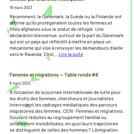
t
r
18 mars 2023
a
i
n
s
Récemment, le Danemark, la Suède ou la Finlande ont
t
e
affirmé qu’ils protégeraient toutes les femmes et
q
e
filles afghanes sous le statut de réfugié. Une
u
n
déclaration bienvenue, surtout de la part du Danemark
e
c
qui est un pays qui réfléchit à mettre en place un
h
mécanisme qui vise à renvoyer les demandeurs d’asile
l
a
vers le Rwanda. C’est…
Lire la suite
e
r
:
s
g
L
e
’
Femmes et migrations — Table ronde #8
h
d
a
8 mars 2023
o
e
c
m
s
c
A l’occasion de la journée internationale de lutte pour
m
f
u
les droits des femmes, chercheurs et journalistes
e
e
e
interrogent les cadrages médiatiques des parcours
s
m
i
migratoires des femmes. CERI · Femmes et migrations
m
l
Souvent réduites au regroupement familial ou
e
i
simplement invisibilisées, en quoi leurs trajectoires
s
n
se distinguent de celles des hommes ? L’émigration