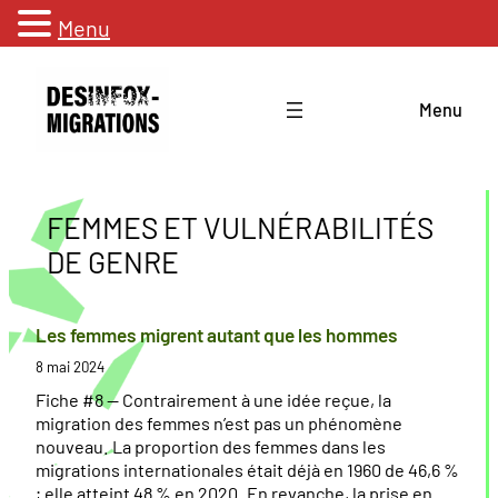
Menu
Aller
au
Menu
contenu
FEMMES ET VULNÉRABILITÉS
DE GENRE
Les femmes migrent autant que les hommes
8 mai 2024
Fiche #8 — Contrairement à une idée reçue, la
migration des femmes n’est pas un phénomène
nouveau. La proportion des femmes dans les
migrations internationales était déjà en 1960 de 46,6 %
; elle atteint 48 % en 2020. En revanche, la prise en