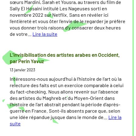
h
r
g
sœurs Mardini, Sarah et Yousra, au travers du film de
a
a
e
Sally El Hosaini intitulé Les Nageuses sorti en
r
t
s
novembre 2022 sur Netflix. Sans en révéler ici
t
i
d
l’entièreté et vous ôter l’envie de le regarder je préfère
e
o
e
vous donner trois raisons d’y consacrer deux heures
d
n
de votre…
Lire la suite
e
s
l
:
M
d
a
«
a
a
L’invisibilisation des artistes arabes en Occident,
r
n
m
L
par Perin Yavuz
s
s
i
e
13 janvier 2023
e
l
g
s
i
e
r
N
Intéressons-nous aujourd’hui à l’histoire de l’art où la
l
s
a
a
relecture des faits est un exercice comparable à celui
l
m
t
g
du fact-checking. Nous allons revenir sur l’absence
e
é
i
e
des artistes du Maghreb et du Moyen-Orient dans
d
o
u
l’histoire de l’art abstrait pendant la période d’après-
—
i
n
s
guerre en France. Sont-ils absents parce que, selon
T
a
e
une idée répandue jusque dans le monde de…
Lire la
a
s
—
s
suite
b
:
T
:
l
o
a
»
L