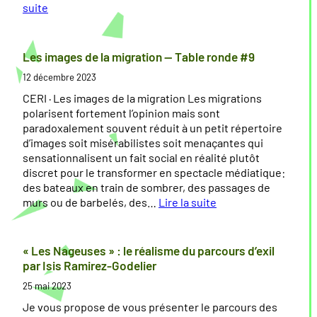
g
suite
r
:
a
L
t
a
Les images de la migration — Table ronde #9
i
d
12 décembre 2023
o
i
n
v
CERI · Les images de la migration Les migrations
s
e
polarisent fortement l’opinion mais sont
r
paradoxalement souvent réduit à un petit répertoire
—
s
d’images soit misérabilistes soit menaçantes qui
A
i
sensationnalisent un fait social en réalité plutôt
u
t
discret pour le transformer en spectacle médiatique:
t
é
des bateaux en train de sombrer, des passages de
o
e
murs ou de barbelés, des…
Lire la suite
u
t
:
r
l
L
d
e
e
« Les Nageuses » : le réalisme du parcours d’exil
e
s
s
par Isis Ramirez-Godelier
l
m
i
25 mai 2023
a
i
m
C
g
a
Je vous propose de vous présenter le parcours des