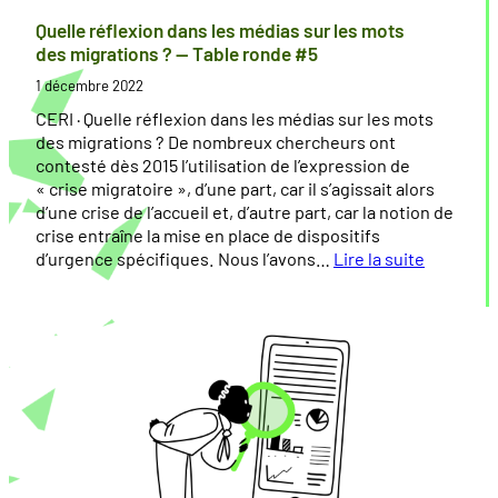
e
b
b
’
Quelle réflexion dans les médias sur les mots
r
j
l
:
i
des migrations ? — Table ronde #5
o
e
e
l
n
n
1 décembre 2022
t
e
v
d
d
r
r
i
CERI · Quelle réflexion dans les médias sur les mots
e
e
o
é
s
des migrations ? De nombreux chercheurs ont
#
d
n
a
i
contesté dès 2015 l’utilisation de l’expression de
1
i
d
l
b
« crise migratoire », d’une part, car il s’agissait alors
5
s
e
i
i
d’une crise de l’accueil et, d’autre part, car la notion de
c
s
l
crise entraîne la mise en place de dispositifs
o
#
m
i
d’urgence spécifiques. Nous l’avons…
Lire la suite
u
9
e
s
:
r
d
a
Q
s
u
t
u
e
p
i
e
t
a
o
l
i
r
n
l
n
c
d
e
c
o
e
r
a
u
s
é
r
r
a
f