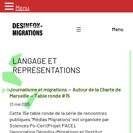
Menu
Aller
au
Menu
contenu
LANGAGE ET
REPRÉSENTATIONS
Journalisme et migrations — Autour de la Charte de
Marseille — Table ronde #15
23 mai 2025
Cette 15e table ronde de la série de rencontres
publiques “Médias Migrations” est organisée par
Sciences Po-Ceri (Projet PACE),
l’association Désinfox-Migrations et l’Institut