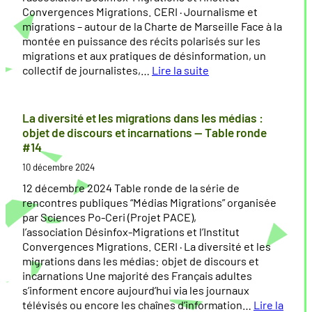
Convergences Migrations. CERI · Journalisme et
migrations – autour de la Charte de Marseille Face à la
montée en puissance des récits polarisés sur les
migrations et aux pratiques de désinformation, un
collectif de journalistes,…
Lire la suite
:
J
o
La diversité et les migrations dans les médias :
u
objet de discours et incarnations — Table ronde
r
#14
n
10 décembre 2024
a
l
12 décembre 2024 Table ronde de la série de
i
rencontres publiques “Médias Migrations” organisée
s
par Sciences Po-Ceri (Projet PACE),
m
l’association Désinfox-Migrations et l’Institut
e
Convergences Migrations. CERI · La diversité et les
e
migrations dans les médias: objet de discours et
t
incarnations Une majorité des Français adultes
m
s’informent encore aujourd’hui via les journaux
i
télévisés ou encore les chaînes d’information…
Lire la