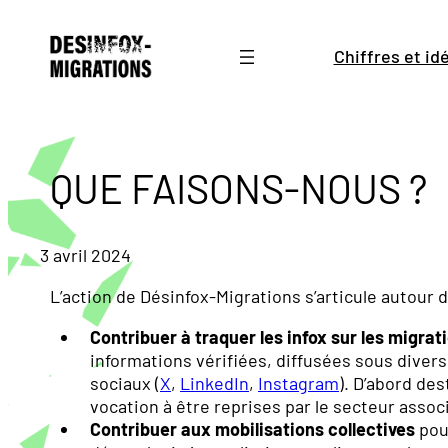
Aller
au
Chiffres et i
contenu
QUE FAISONS-NOUS ?
3 avril 2024
L’action de Désinfox-Migrations s’articule autour 
Contribuer à traquer les infox sur les migrat
informations vérifiées, diffusées sous divers 
sociaux (
X
,
LinkedIn
,
Instagram
). D’abord de
vocation à être reprises par le secteur associ
Contribuer aux mobilisations collectives
pour