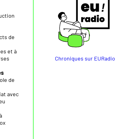
uction
cts de
es et à
Chroniques sur EURadio
rses
es
role de
iat avec
jeu
à
fox