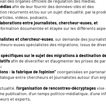
avail des organes officiels de régulation des médias.
médias
afin de leur fournir des données-clés et des
on récurrents et/ou sur un sujet d’actualité, par la prod
articles, vidéos, podcasts.
laborations entre journalistes, chercheur-euses, et
nformation documentée et étayée sur les différents aspe
urnalistes et chercheur-euses
, sur demande des journalist
ercheurs-euses spécialistes des migrations, issus de dive
 spécifiques sur le sujet des migrations à destination d
atifs
afin de diversifier et d’augmenter les prises de pa
s;
ons : la fabrique de l’opinion”
coorganisées en partenar
 dialogue entre chercheurs et journalistes autour d’un en
actualité,
l’organisation de rencontres-décryptages
vise 
ne publication, d’un temps politico-médiatique, d’une in
heurs et experts.