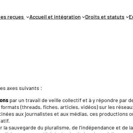
dées reçues
Accueil et intégration
Droits et statuts
E
des axes suivants :
ions
par un travail de veille collectif et à y répondre par d
formats (threads, fiches, articles, vidéos) sur les réseau
stinées aux journalistes et aux médias, ces productions o
atif.
 la sauvegarde du pluralisme, de l’indépendance et de la