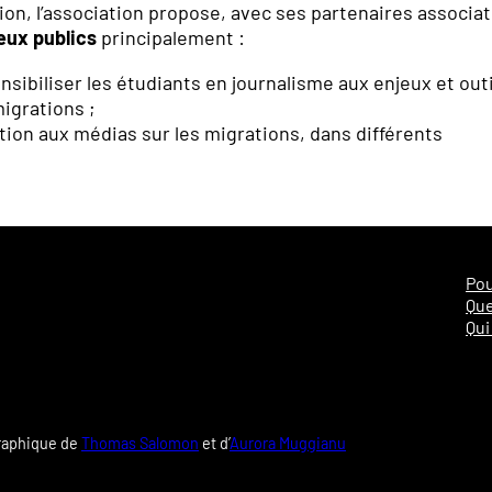
on, l’association propose, avec ses partenaires associat
deux publics
principalement :
nsibiliser les étudiants en journalisme aux enjeux et out
migrations ;
ion aux médias sur les migrations, dans différents
.
Pou
Que
Qui
graphique de
Thomas Salomon
et d’
Aurora Muggianu