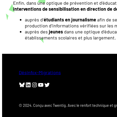
Enfin, dans une optique de prévention et d’éducati
interventions de sensibilisation en direction de 
auprès d’
étudiants en journalisme
afin de se
production d’informations vérifiées sur les 
auprès des
jeunes
dans une optique d’éducat
établissements scolaires et plus largement
Désinfox-Migrations
Bluesky
LinkedIn
Instagram
YouTube
Twitter
© 2024. Conçu avec Twentig. Avec le renfort technique et 