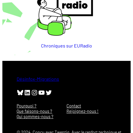
Chroniques sur EURadio
Désinfox-Migrations
Bluesky
LinkedIn
Instagram
YouTube
Twitter
Pourquoi ?
Contact
Que faisons-nous ?
Rejoignez-nous !
Qui sommes-nous ?
© 2024. Conçu avec Twentig. Avec le renfort technique et