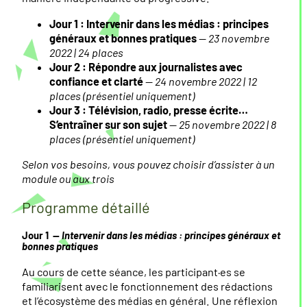
Jour 1 : Intervenir dans les médias : principes
généraux et bonnes pratiques
—
23 novembre
2022 | 24 places
Jour 2 : Répondre aux journalistes avec
confiance et clarté
—
24 novembre 2022 | 12
places (présentiel uniquement)
Jour 3 : Télévision, radio, presse écrite…
S’entraîner sur son sujet
—
25 novembre 2022 | 8
places (présentiel uniquement)
Selon vos besoins, vous pouvez
choisir
d’assister à
un
module ou
aux
trois
Programme détaillé
Jour 1 —
Intervenir dans les médias : principes généraux et
bonnes pratiques
Au cours de cette séance, les participant·es se
familiarisent avec le fonctionnement des rédactions
et l’écosystème des médias en général. Une réflexion