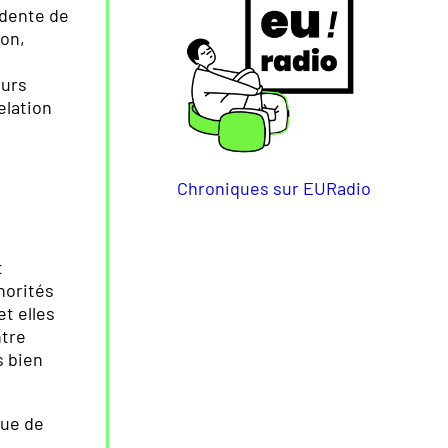
idente de
ion,
eurs
elation
Chroniques sur EURadio
t
norités
et elles
ntre
s bien
que de