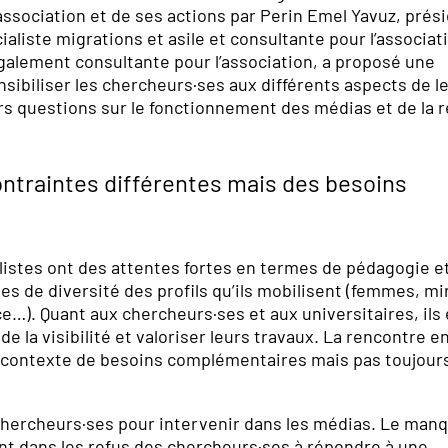
ssociation et de ses actions par Perin Emel Yavuz, prés
aliste migrations et asile et consultante pour l’associat
également consultante pour l’association, a proposé une
sensibiliser les chercheurs·ses aux différents aspects de l
rs questions sur le fonctionnement des médias et de la r
ontraintes différentes mais des besoins
nalistes ont des attentes fortes en termes de pédagogie e
s de diversité des profils qu’ils mobilisent (femmes, mi
e…). Quant aux chercheurs·ses et aux universitaires, ils 
e la visibilité et valoriser leurs travaux. La rencontre e
ce contexte de besoins complémentaires mais pas toujour
s chercheurs·ses pour intervenir dans les médias. Le man
nt dans les refus des chercheurs·ses à répondre à une