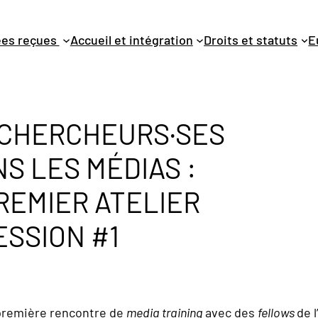
dées reçues
Accueil et intégration
Droits et statuts
E
S CHERCHEURS·SES
S LES MÉDIAS :
REMIER ATELIER
ESSION #1
 première rencontre de
media training
avec des
fellows
de l