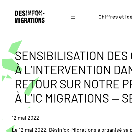
Aller
au
Chiffres et i
contenu
SENSIBILISATION DE
À L’INTERVENTION DAN
RETOUR SUR NOTRE P
À L’IC MIGRATIONS — S
12 mai 2022
Le 12 mai 2022, Désinfox-Migrations a organisé sa