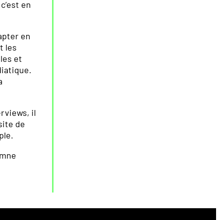
c’est en
apter en
t les
les et
iatique.
a
rviews, il
site de
ple.
tomne