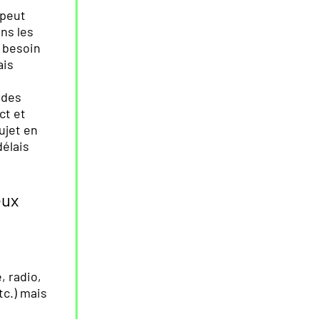
 peut
ans les
e besoin
ais
 des
ct et
ujet en
délais
eux
, radio,
tc.) mais