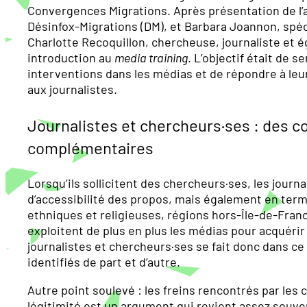
Convergences Migrations. Après présentation de l’a
Désinfox-Migrations (DM), et Barbara Joannon, spéci
Charlotte Recoquillon, chercheuse, journaliste et 
introduction au
media training
. L’objectif était de 
interventions dans les médias et de répondre à leu
aux journalistes.
Journalistes et chercheurs·ses : des c
complémentaires
Lorsqu’ils sollicitent des chercheurs·ses, les jour
d’accessibilité des propos, mais également en terme
ethniques et religieuses, régions hors-Île-de-Franc
exploitent de plus en plus les médias pour acquérir d
journalistes et chercheurs·ses se fait donc dans 
identifiés de part et d’autre.
Autre point soulevé : les freins rencontrés par le
légitimité est un argument qui revient assez souve