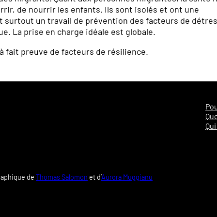
rir, de nourrir les enfants. Ils sont isolés et ont une
surtout un travail de prévention des facteurs de détres
. La prise en charge idéale est globale.
 fait preuve de facteurs de résilience.
Pou
Que
Qui
graphique de
Thomas Salomon
et d’
Aurora Muggianu