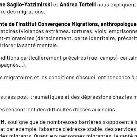
ne Saglio-Yatzimirski
et
Andrea Tortelli
nous expliquent 
dre des migrations.
inte de l’Institut Convergence Migrations, anthropologue
toires (violences extrêmes, tortures, viols, emprison
st-migratoires (déracinement, perte identitaire, précari
ériorer la santé mentale.
ditions particulièrement précaires (rue, camps), certai
mpagnés…).
s migratoires et les conditions d’accueil ont tendance à
 stress post-traumatiques et des dépressions chez les m
s rencontrent des difficultés d’accès aux soins.
RM,
souligne que de nombreuses barrières s’opposent à l
iat par exemple, l’absence d’adresse stable, des services
des migrants. Quant aux personnes migrantes, la santé n