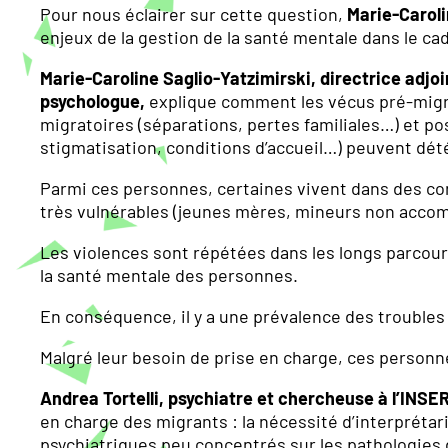
Pour nous éclairer sur cette question,
Marie-Caroli
enjeux de la gestion de la santé mentale dans le ca
Marie-Caroline Saglio-Yatzimirski, directrice adjo
psychologue,
explique comment les vécus pré-migra
migratoires (séparations, pertes familiales…) et po
stigmatisation, conditions d’accueil…) peuvent dét
Parmi ces personnes, certaines vivent dans des con
très vulnérables (jeunes mères, mineurs non acco
Les violences sont répétées dans les longs parcour
la santé mentale des personnes.
En conséquence, il y a une prévalence des troubles
Malgré leur besoin de prise en charge, ces personne
Andrea Tortelli, psychiatre et chercheuse à l’INSE
en charge des migrants : la nécessité d’interprétar
psychiatriques peu concentrés sur les pathologies 