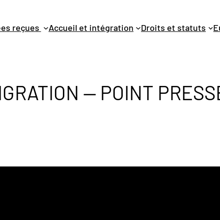
dées reçues
Accueil et intégration
Droits et statuts
E
IGRATION — POINT PRESS