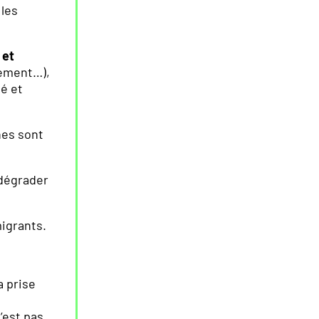
les
 et
nement…),
té et
nes sont
 dégrader
igrants.
a prise
’est pas