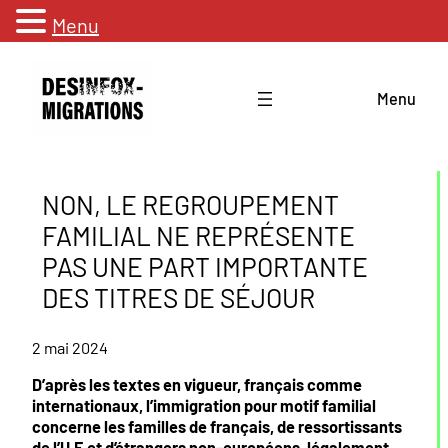
Menu
Aller
au
Menu
contenu
NON, LE REGROUPEMENT
FAMILIAL NE REPRÉSENTE
PAS UNE PART IMPORTANTE
DES TITRES DE SÉJOUR
2 mai 2024
D’après les textes en vigueur, français comme
internationaux, l’immigration pour motif familial
concerne les familles de français, de ressortissants
de l’U.E et d’étrangers non-européens, légalement