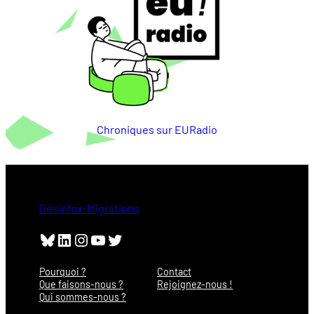
Chroniques sur EURadio
Désinfox-Migrations
Bluesky
LinkedIn
Instagram
YouTube
Twitter
Pourquoi ?
Contact
Que faisons-nous ?
Rejoignez-nous !
Qui sommes-nous ?