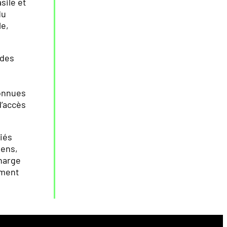
sile et
du
le,
 des
connues
d’accès
giés
éens,
charge
ement