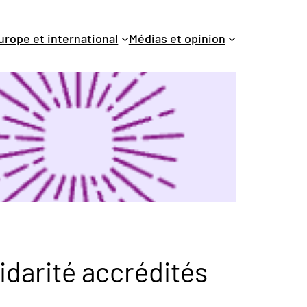
urope et international
Médias et opinion
idarité accrédités