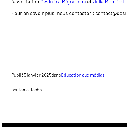
l’association
Désinfox-Migrations
et
Julia Montfort
,
Pour en savoir plus, nous contacter : contact@desi
Publié
5 janvier 2025
dans
Éducation aux médias
par
Tania Racho