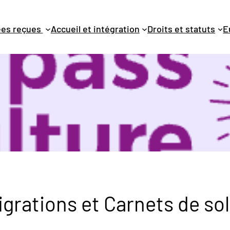
dées reçues
Accueil et intégration
Droits et statuts
E
igrations et Carnets de sol