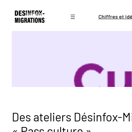
Aller
au
Chiffres et i
contenu
Des ateliers Désinfox-M
« Pass culture »